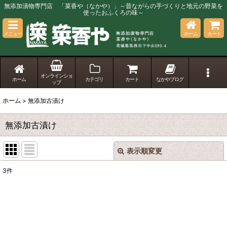
無添加漬物専門店 「菜香や（なかや）」～昔ながらの手づくりと地元の野菜を
使ったおふくろの味～
メニュー
ホーム
カート
オンラインショ
ホーム
カテゴリ
カート
なかやブログ
ップ
ホーム
>
無添加古漬け
無添加古漬け
表示順変更
閉じる
3
件
表示数
:
並び順
: