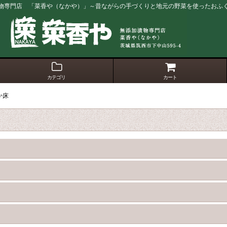
物専門店 「菜香や（なかや）」～昔ながらの手づくりと地元の野菜を使ったおふ
カテゴリ
カート
か床