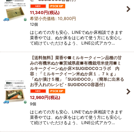
11,340
円
(税込)
希望小売価格
:
10,800
円
12個
はじめての方も安心。LINEでぬか床相談できます
菜香やでは、ぬか床をはじめて使う方にも安心し
て続けていただけるよう、 LINE公式アカウ…
【送料無料】菜香や■ミルキークィーン品種の甘
みの有機米ぬか■茨城県産■有機栽培米使用■ミ
ルキークイーンぬか床✕SUGIDOCOコラボ 内
容：「ミルキークイーン米ぬか床１．７ｋｇ」
「ぬか漬け５種」「SUGIDOCO」（簡単に出来る
お手入れのレシピ・SUGIDOCO容器付）
12,960
円
(税込)
9個
はじめての方も安心。LINEでぬか床相談できます
菜香やでは、ぬか床をはじめて使う方にも安心し
て続けていただけるよう、 LINE公式アカウ…