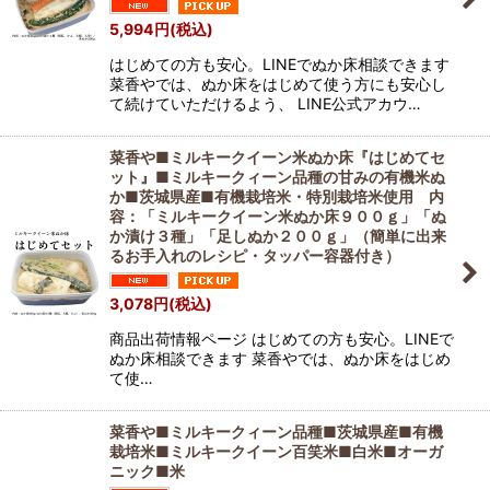
5,994
円
(税込)
はじめての方も安心。LINEでぬか床相談できます
菜香やでは、ぬか床をはじめて使う方にも安心し
て続けていただけるよう、 LINE公式アカウ…
菜香や■ミルキークイーン米ぬか床『はじめてセ
ット』■ミルキークィーン品種の甘みの有機米ぬ
か■茨城県産■有機栽培米・特別栽培米使用 内
容：「ミルキークイーン米ぬか床９００ｇ」「ぬ
か漬け３種」「足しぬか２００ｇ」（簡単に出来
るお手入れのレシピ・タッパー容器付き）
3,078
円
(税込)
商品出荷情報ページ はじめての方も安心。LINEで
ぬか床相談できます 菜香やでは、ぬか床をはじめ
て使…
菜香や■ミルキークィーン品種■茨城県産■有機
栽培米■ミルキークイーン百笑米■白米■オーガ
ニック■米