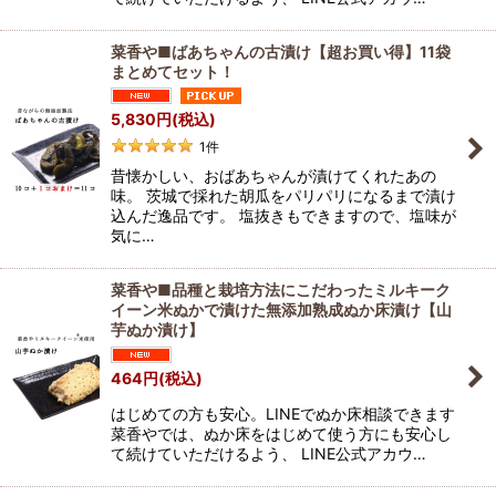
菜香や■ばあちゃんの古漬け【超お買い得】11袋
まとめてセット！
5,830
円
(税込)
1
件
昔懐かしい、おばあちゃんが漬けてくれたあの
味。 茨城で採れた胡瓜をパリパリになるまで漬け
込んだ逸品です。 塩抜きもできますので、塩味が
気に…
菜香や■品種と栽培方法にこだわったミルキーク
イーン米ぬかで漬けた無添加熟成ぬか床漬け【山
芋ぬか漬け】
464
円
(税込)
はじめての方も安心。LINEでぬか床相談できます
菜香やでは、ぬか床をはじめて使う方にも安心し
て続けていただけるよう、 LINE公式アカウ…