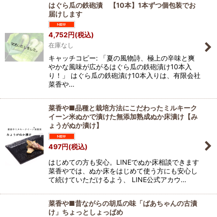
はぐら瓜の鉄砲漬 【10本】1本ずつ個包装でお
届けします
4,752
円
(税込)
在庫なし
キャッチコピー: 「夏の風物詩、極上の辛味と爽
やかな風味が広がるはぐら瓜の鉄砲漬け10本入
り！」 はぐら瓜の鉄砲漬け10本入りは、有限会社
菜香や…
菜香や■品種と栽培方法にこだわったミルキーク
イーン米ぬかで漬けた無添加熟成ぬか床漬け【み
ょうがぬか漬け】
497
円
(税込)
はじめての方も安心。LINEでぬか床相談できます
菜香やでは、ぬか床をはじめて使う方にも安心し
て続けていただけるよう、 LINE公式アカウ…
菜香や■昔ながらの胡瓜の味「ばあちゃんの古漬
け」ちょっとしょっぱめ