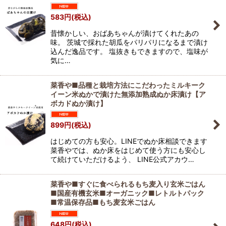
583
円
(税込)
昔懐かしい、おばあちゃんが漬けてくれたあの
味。 茨城で採れた胡瓜をパリパリになるまで漬け
込んだ逸品です。 塩抜きもできますので、塩味が
気に…
菜香や■品種と栽培方法にこだわったミルキーク
イーン米ぬかで漬けた無添加熟成ぬか床漬け【ア
ボカドぬか漬け】
899
円
(税込)
はじめての方も安心。LINEでぬか床相談できます
菜香やでは、ぬか床をはじめて使う方にも安心し
て続けていただけるよう、 LINE公式アカウ…
菜香や■すぐに食べられるもち麦入り玄米ごはん
■国産有機玄米■オーガニック■レトルトパック
■常温保存品■もち麦玄米ごはん
648
円
(税込)