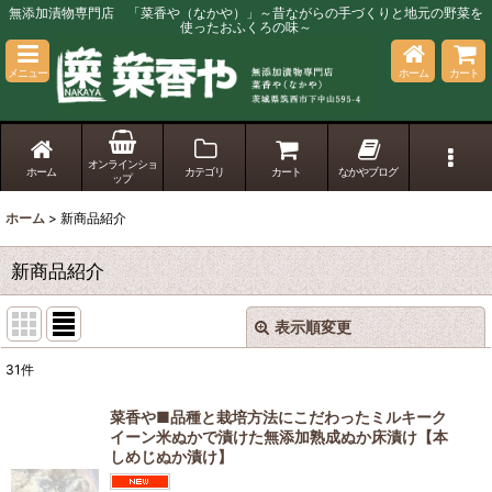
無添加漬物専門店 「菜香や（なかや）」～昔ながらの手づくりと地元の野菜を
使ったおふくろの味～
メニュー
ホーム
カート
オンラインショ
ホーム
カテゴリ
カート
なかやブログ
ップ
ホーム
>
新商品紹介
新商品紹介
表示順変更
閉じる
31
件
表示数
:
菜香や■品種と栽培方法にこだわったミルキーク
イーン米ぬかで漬けた無添加熟成ぬか床漬け【本
並び順
:
しめじぬか漬け】