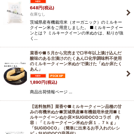
648
円
(税込)
在庫なし
茨城県産有機栽培米（オーガニック）のミルキー
クイーン米をご用意しました。 ■ミルキークイー
ンとは？ ミルキークイーンの米ぬかは、粘りが強
く…
菜香や■５月から完売まで□半年以上漬け込んだ
酸味のある古漬けのたくあん□化学調味料不使用
のミルキークィーン米ぬかで漬けた「ぬか床たく
あん」
1,890
円
(税込)
商品出荷情報ページ …
【送料無料】菜香や■ミルキークィーン品種の甘
みの有機米ぬか■茨城県産■有機栽培米使用■ミ
ルキークイーンぬか床✕SUGIDOCOコラボ 内
容：「ミルキークイーン米ぬか床１．７ｋｇ」
「SUGIDOCO」（簡単に出来るお手入れのレシ
ピ・SUGIDOCO容器付）