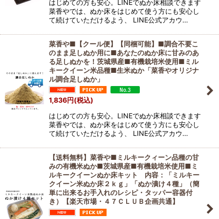
はじめての方も安心。LINEでぬか床相談できます
菜香やでは、ぬか床をはじめて使う方にも安心し
て続けていただけるよう、 LINE公式アカウ…
菜香や■【クール便】【同梱可能】■調合不要こ
のまま足しぬか用に■あなたのぬか床に甘みのあ
る足しぬかを！茨城県産■有機栽培米使用■ミル
キークイーン米品種■生米ぬか「菜香やオリジナ
ル調合足しぬか」
1,836
円
(税込)
はじめての方も安心。LINEでぬか床相談できます
菜香やでは、ぬか床をはじめて使う方にも安心し
て続けていただけるよう、 LINE公式アカウ…
【送料無料】菜香や■ミルキークィーン品種の甘
みの有機米ぬか■茨城県産■有機栽培米使用■ミ
ルキークイーンぬか床キット 内容：「ミルキー
クイーン米ぬか床２ｋｇ」「ぬか漬け４種」（簡
単に出来るお手入れのレシピ・タッパー容器付
き）【楽天市場・４７ＣＬＵＢ企画共通】