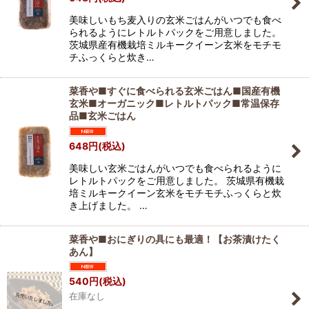
美味しいもち麦入りの玄米ごはんがいつでも食べ
られるようにレトルトパックをご用意しました。
茨城県産有機栽培ミルキークイーン玄米をモチモ
チふっくらと炊き…
菜香や■すぐに食べられる玄米ごはん■国産有機
玄米■オーガニック■レトルトパック■常温保存
品■玄米ごはん
648
円
(税込)
美味しい玄米ごはんがいつでも食べられるように
レトルトパックをご用意しました。 茨城県有機栽
培ミルキークイーン玄米をモチモチふっくらと炊
き上げました。 …
菜香や■おにぎりの具にも最適！【お茶漬けたく
あん】
540
円
(税込)
在庫なし