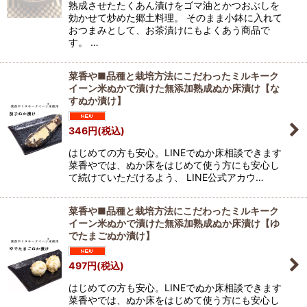
熟成させたたくあん漬けをゴマ油とかつおぶしを
効かせて炒めた郷土料理。 そのまま小鉢に入れて
おつまみとして、お茶漬けにもよくあう商品で
す。 …
菜香や■品種と栽培方法にこだわったミルキーク
イーン米ぬかで漬けた無添加熟成ぬか床漬け【な
すぬか漬け】
346
円
(税込)
はじめての方も安心。LINEでぬか床相談できます
菜香やでは、ぬか床をはじめて使う方にも安心し
て続けていただけるよう、 LINE公式アカウ…
菜香や■品種と栽培方法にこだわったミルキーク
イーン米ぬかで漬けた無添加熟成ぬか床漬け【ゆ
でたまごぬか漬け】
497
円
(税込)
はじめての方も安心。LINEでぬか床相談できます
菜香やでは、ぬか床をはじめて使う方にも安心し