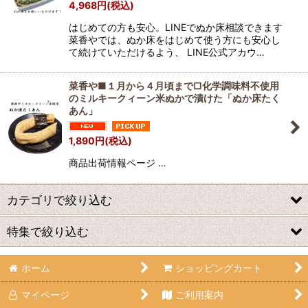
4,968
円
(税込)
はじめての方も安心。LINEでぬか床相談できます
菜香やでは、ぬか床をはじめて使う方にも安心し
て続けていただけるよう、 LINE公式アカウ…
菜香や■１月から４月頃まで□化学調味料不使用
のミルキークィーン米ぬかで漬けた「ぬか床たく
あん」
1,890
円
(税込)
商品出荷情報ページ …
カテゴリで絞り込む
特集で絞り込む
品種と栽培方法にこだわったミルキークイーン米ぬか床
品種と栽培方法にこだわったミルキークイーン米ぬか床の本格ぬ
ホーム
ショッピングカート
大根
か漬け
マイページ
ご利用案内
胡瓜