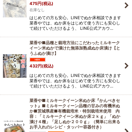
475
円
(税込)
絞り込む
在庫なし
はじめての方も安心。LINEでぬか床相談できます
菜香やでは、ぬか床をはじめて使う方にも安心し
て続けていただけるよう、 LINE公式アカウ…
菜香や■品種と栽培方法にこだわったミルキーク
イーン米ぬかで漬けた無添加熟成ぬか床漬け【と
うふぬか漬け】
432
円
(税込)
はじめての方も安心。LINEでぬか床相談できます
菜香やでは、ぬか床をはじめて使う方にも安心し
て続けていただけるよう、 LINE公式アカウ…
菜香や■ミルキークイーン米ぬか床『かんぺきセ
ット』■ミルキークィーン品種の甘みの有機米ぬ
か■茨城県産■有機栽培米・特別栽培米使用 内
容：「ミルキークイーン米ぬか床２ｋｇ」「ぬか
漬け４種」「足しぬか２００ｇ」（簡単に出来る
お手入れのレシピ・タッパー容器付き）