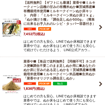
【送料無料】【ギフトにも最適】菜香や■ミルキ
ークィーン品種の甘みの有機米ぬか■茨城県産■
有機栽培米使用■ミルキークイーンぬか床キッ
ト 内容：「ミルキークイーン米ぬか床２ｋｇ」
「ぬか漬け５種」「調合足しぬか500g」（簡単
に出来るお手入れのレシピ・タッパー容器付き）
7,452
円
(税込)
はじめての方も安心。LINEでぬか床相談できます
菜香やでは、ぬか床をはじめて使う方にも安心し
て続けていただけるよう、 LINE公式アカウ…
菜香や■【単品で送料無料】【同梱不可】ネコポ
ス便■調合不要このまま足しぬか用に■あなたの
ぬか床に甘みのある足しぬかを！茨城県産■有機
栽培米使用■ミルキークイーン米品種■生米ぬか
「菜香やオリジナル調合足しぬか」
1,836
円
(税込)
はじめての方も安心。LINEでぬか床相談できます
菜香やでは、ぬか床をはじめて使う方にも安心し
て続けていただけるよう、 LINE公式アカウ…