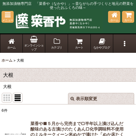
無添加漬物専門店 「菜香や（なかや）」～昔ながらの手づくりと地元の野菜を
使ったおふくろの味～
メニュー
ホーム
カート
オンラインショ
ホーム
カテゴリ
カート
なかやブログ
ップ
ホーム
>
大根
大根
大根
表示順変更
閉じる
6
件
表示数
:
菜香や■５月から完売まで□半年以上漬け込んだ
酸味のある古漬けのたくあん□化学調味料不使用
並び順
:
のミルキークィーン米ぬかで漬けた「ぬか床たく