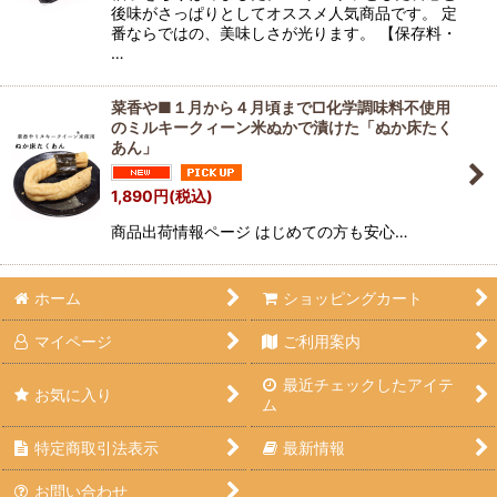
後味がさっぱりとしてオススメ人気商品です。 定
番ならではの、美味しさが光ります。 【保存料・
…
菜香や■１月から４月頃まで□化学調味料不使用
のミルキークィーン米ぬかで漬けた「ぬか床たく
あん」
1,890
円
(税込)
商品出荷情報ページ はじめての方も安心…
ホーム
ショッピングカート
マイページ
ご利用案内
最近チェックしたアイテ
お気に入り
ム
特定商取引法表示
最新情報
お問い合わせ