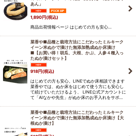
あん」
絞り込む
1,890
円
(税込)
商品出荷情報ページ はじめての方も安心…
菜香や■品種と栽培方法にこだわったミルキーク
イーン米ぬかで漬けた無添加熟成ぬか床漬け
■【お買い得！胡瓜、大根、かぶ、人参４種入っ
たぬか漬けセット】
918
円
(税込)
はじめての方も安心。LINEでぬか床相談できます
菜香やでは、ぬか床をはじめて使う方にも安心し
て続けていただけるよう、 LINE公式アカウントに
て「AIなかや先生」がぬか床のお手入れをサポ…
菜香や■品種と栽培方法にこだわったミルキーク
イーン米ぬかで漬けた無添加熟成ぬか床漬け【大
根ぬか漬け】