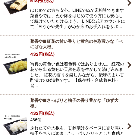
518
円
(税込)
はじめての方も安心。LINEでぬか床相談できます
菜香やでは、ぬか床をはじめて使う方にも安心し
て続けていただけるよう、 LINE公式アカウントに
て「AIなかや先生」がぬか床のお手入れをサポ…
菜香や■紅花の甘い香りと黄色の色彩豊かな「べ
にばな大根」
432
円
(税込)
写真の黄色い色は着色料ではありません。 紅花の
花から出る黄色い天然色素を生かして漬け込みま
した。 紅花の香りを楽しみながら、後味のよい甘
酢漬けのお漬物です。 【保存料・合成着色料・
旨…
菜香や■さっぱりと柚子の香り豊かな「ゆず大
根」
432
円
(税込)
486個
採れたての大根を、甘酢漬けをベースに香り高い
柚子をちりばめました。 パリパリッとした食感と