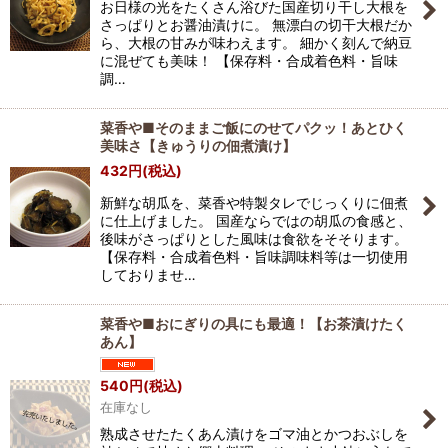
お日様の光をたくさん浴びた国産切り干し大根を
絞り込む
さっぱりとお醤油漬けに。 無漂白の切干大根だか
ら、大根の甘みが味わえます。 細かく刻んで納豆
に混ぜても美味！ 【保存料・合成着色料・旨味
調…
菜香や■そのままご飯にのせてパクッ！あとひく
美味さ【きゅうりの佃煮漬け】
432
円
(税込)
新鮮な胡瓜を、菜香や特製タレでじっくりに佃煮
に仕上げました。 国産ならではの胡瓜の食感と、
後味がさっぱりとした風味は食欲をそそります。
【保存料・合成着色料・旨味調味料等は一切使用
しておりませ…
菜香や■おにぎりの具にも最適！【お茶漬けたく
あん】
540
円
(税込)
在庫なし
熟成させたたくあん漬けをゴマ油とかつおぶしを