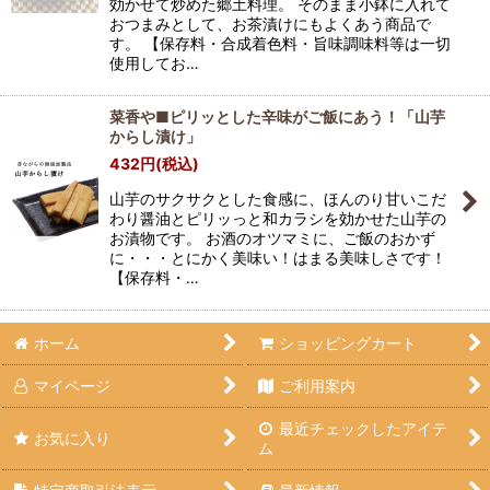
効かせて炒めた郷土料理。 そのまま小鉢に入れて
おつまみとして、お茶漬けにもよくあう商品で
す。 【保存料・合成着色料・旨味調味料等は一切
使用してお…
菜香や■ピリッとした辛味がご飯にあう！「山芋
からし漬け」
432
円
(税込)
山芋のサクサクとした食感に、ほんのり甘いこだ
わり醤油とピリッっと和カラシを効かせた山芋の
お漬物です。 お酒のオツマミに、ご飯のおかず
に・・・とにかく美味い！はまる美味しさです！
【保存料・…
ホーム
ショッピングカート
マイページ
ご利用案内
最近チェックしたアイテ
お気に入り
ム