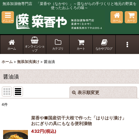
無添加漬物専門店 「菜香や（なかや）」～昔ながらの手づくりと地元の野菜を
使ったおふくろの味～
メニュー
ホーム
カート
オンラインショ
ホーム
カテゴリ
カート
なかやブログ
ップ
ホーム
>
無添加浅漬け
>
醤油漬
醤油漬
表示順変更
閉じる
4
件
表示数
:
菜香や■国産切干大根で作った「はりはり漬け」
おにぎりの具にもなる便利漬物
並び順
:
432
円
(税込)