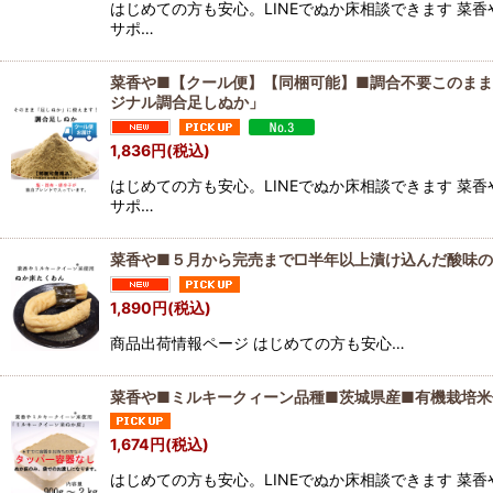
はじめての方も安心。LINEでぬか床相談できます 菜
サポ…
菜香や■【クール便】【同梱可能】■調合不要このま
ジナル調合足しぬか」
1,836
円
(税込)
はじめての方も安心。LINEでぬか床相談できます 菜
サポ…
菜香や■５月から完売まで□半年以上漬け込んだ酸味
1,890
円
(税込)
商品出荷情報ページ はじめての方も安心…
菜香や■ミルキークィーン品種■茨城県産■有機栽培
1,674
円
(税込)
はじめての方も安心。LINEでぬか床相談できます 菜