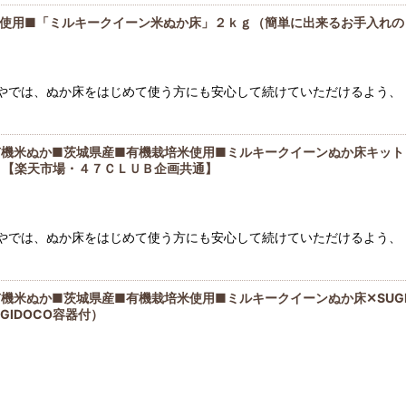
米使用■「ミルキークイーン米ぬか床」２ｋｇ（簡単に出来るお手入れの
香やでは、ぬか床をはじめて使う方にも安心して続けていただけるよう、 
有機米ぬか■茨城県産■有機栽培米使用■ミルキークイーンぬか床キット
）【楽天市場・４７ＣＬＵＢ企画共通】
香やでは、ぬか床をはじめて使う方にも安心して続けていただけるよう、 
機米ぬか■茨城県産■有機栽培米使用■ミルキークイーンぬか床✕SUG
GIDOCO容器付）