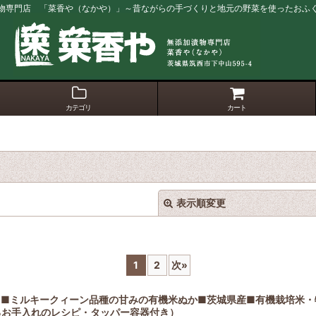
物専門店 「菜香や（なかや）」～昔ながらの手づくりと地元の野菜を使ったおふ
カテゴリ
カート
表示順変更
1
2
次
»
』■ミルキークィーン品種の甘みの有機米ぬか■茨城県産■有機栽培米・
るお手入れのレシピ・タッパー容器付き）