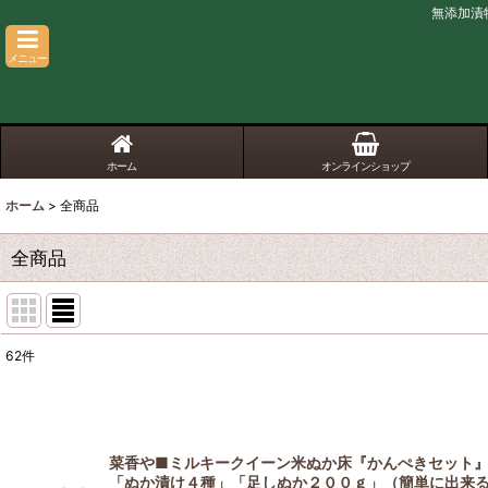
無添加漬
メニュー
ホーム
オンラインショップ
ホーム
>
全商品
全商品
62
件
表示数
:
並び順
:
菜香や■ミルキークイーン米ぬか床『かんぺきセット
「ぬか漬け４種」「足しぬか２００ｇ」（簡単に出来