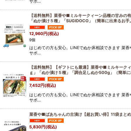
サポ…
【送料無料】菜香や■ミルキークィーン品種の甘みの有
「ぬか漬け５種」「SUGIDOCO」（簡単に出来るお手
12,960
円
(税込)
9個
はじめての方も安心。LINEでぬか床相談できます 菜
サポ…
【送料無料】【ギフトにも最適】菜香や■ミルキーク
ｇ」「ぬか漬け５種」「調合足しぬか500g」（簡単
7,452
円
(税込)
はじめての方も安心。LINEでぬか床相談できます 菜
サポ…
菜香や■ばあちゃんの古漬け【超お買い得】11袋まと
5,830
円
(税込)