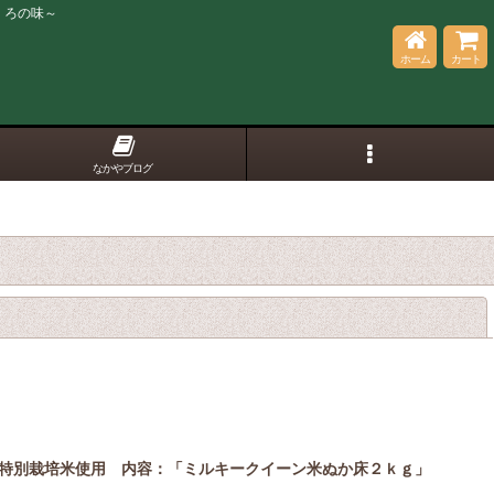
くろの味～
ホーム
カート
なかやブログ
閉じる
特別栽培米使用 内容：「ミルキークイーン米ぬか床２ｋｇ」