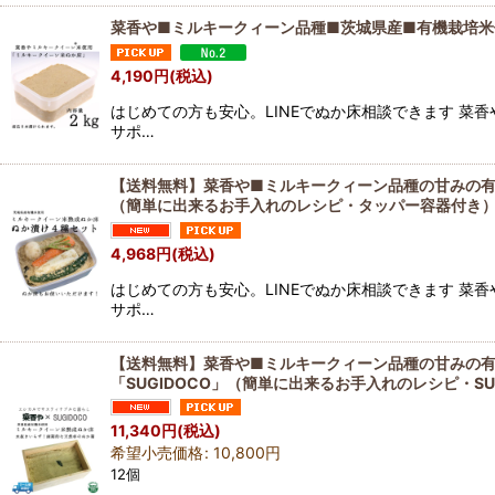
菜香や■ミルキークィーン品種■茨城県産■有機栽培
4,190
円
(税込)
はじめての方も安心。LINEでぬか床相談できます 菜
サポ…
【送料無料】菜香や■ミルキークィーン品種の甘みの
（簡単に出来るお手入れのレシピ・タッパー容器付き
4,968
円
(税込)
はじめての方も安心。LINEでぬか床相談できます 菜
サポ…
【送料無料】菜香や■ミルキークィーン品種の甘みの有
「SUGIDOCO」（簡単に出来るお手入れのレシピ・SU
11,340
円
(税込)
希望小売価格
:
10,800
円
12個