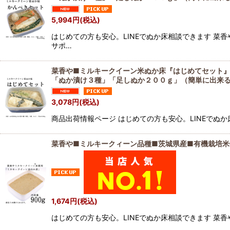
5,994
円
(税込)
はじめての方も安心。LINEでぬか床相談できます 菜
サポ…
菜香や■ミルキークイーン米ぬか床『はじめてセット
「ぬか漬け３種」「足しぬか２００ｇ」（簡単に出来
3,078
円
(税込)
商品出荷情報ページ はじめての方も安心。LINEでぬ
菜香や■ミルキークィーン品種■茨城県産■有機栽培
1,674
円
(税込)
はじめての方も安心。LINEでぬか床相談できます 菜