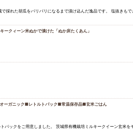
城で採れた胡瓜をパリパリになるまで漬け込んだ逸品です。 塩抜きも
ルキークィーン米ぬかで漬けた「ぬか床たくあん」
■オーガニック■レトルトパック■常温保存品■玄米ごはん
トパックをご用意しました。 茨城県有機栽培ミルキークイーン玄米を