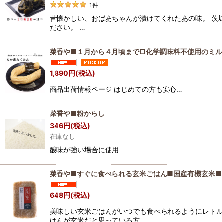
1
件
昔懐かしい、おばあちゃんが漬けてくれたあの味。 茨
ださい。 …
菜香や■１月から４月頃まで□化学調味料不使用のミ
1,890
円
(税込)
商品出荷情報ページ はじめての方も安心…
菜香や■粉からし
346
円
(税込)
在庫なし
酸味が強い場合に使用
菜香や■すぐに食べられる玄米ごはん■国産有機玄米
648
円
(税込)
美味しい玄米ごはんがいつでも食べられるようにレトル
はんが玄米だと思っている方…