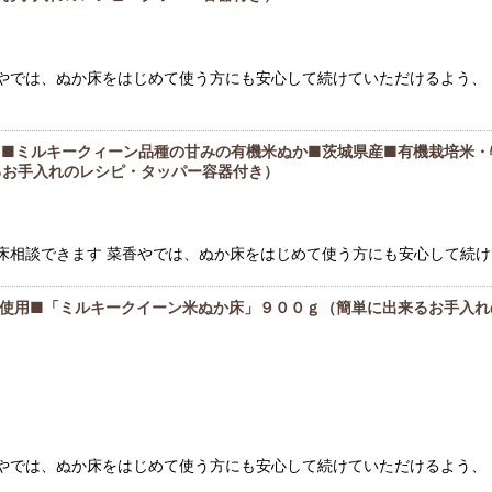
絞り込む
香やでは、ぬか床をはじめて使う方にも安心して続けていただけるよう、 
』■ミルキークィーン品種の甘みの有機米ぬか■茨城県産■有機栽培米・
るお手入れのレシピ・タッパー容器付き）
か床相談できます 菜香やでは、ぬか床をはじめて使う方にも安心して続けて
米使用■「ミルキークイーン米ぬか床」９００ｇ（簡単に出来るお手入れ
香やでは、ぬか床をはじめて使う方にも安心して続けていただけるよう、 L